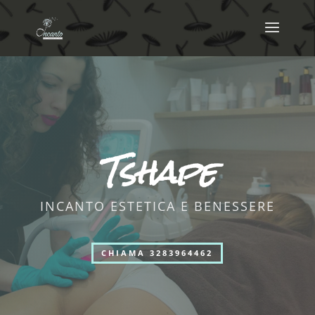
Tshape
INCANTO ESTETICA E BENESSERE
CHIAMA 3283964462