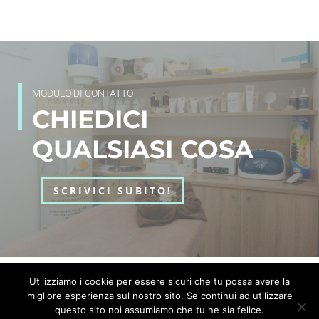
MODULO DI CONTATTO
CHIEDICI
QUALSIASI COSA
SCRIVICI SUBITO!
Utilizziamo i cookie per essere sicuri che tu possa avere la
Realizzato da
APH web
|
Privacy policy
&
Cookies policy
migliore esperienza sul nostro sito. Se continui ad utilizzare
Copyright © 2018 – Incanto di Stoppani Ilaria | P.I. 04356610271 |
questo sito noi assumiamo che tu ne sia felice.
Str. S. Dono, 148 | 30033 Noale VE (VE)