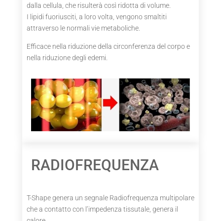
dalla cellula, che risulterà così ridotta di volume.
I lipidi fuoriusciti, a loro volta, vengono smaltiti
attraverso le normali vie metaboliche.
Efficace nella riduzione della circonferenza del corpo e
nella riduzione degli edemi.
RADIOFREQUENZA
T-Shape genera un segnale Radiofrequenza multipolare
che a contatto con l’impedenza tissutale, genera il
calore.