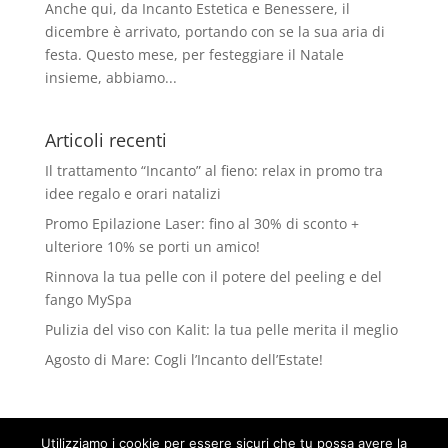
Anche qui, da Incanto Estetica e Benessere, il
dicembre è arrivato, portando con se la sua aria di
festa. Questo mese, per festeggiare il Natale
insieme, abbiamo...
Articoli recenti
Il trattamento “Incanto” al fieno: relax in promo tra
idee regalo e orari natalizi
Promo Epilazione Laser: fino al 30% di sconto +
ulteriore 10% se porti un amico!
Rinnova la tua pelle con il potere del peeling e del
fango MySpa
Pulizia del viso con Kalit: la tua pelle merita il meglio
Agosto di Mare: Cogli l’Incanto dell’Estate!
Utilizziamo i cookie per essere sicuri che tu possa avere la