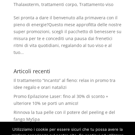
Thalaxoterm
,
trattamenti corpo
,
Trattamento viso
Sei pronta a dare il benvenuto alla primavera con il
pieno di energie?Questo mese approfitta delle nostre
super promozioni, scegli il pacchetto di benessere su
misura per te e concediti una pausa dai frenetici
ritmi di vita quotidiani, regalando al tuo viso e al
tuo...
Articoli recenti
Il trattamento “Incanto” al fieno: relax in promo tra
idee regalo e orari natalizi
Promo Epilazione Laser: fino al 30% di sconto +
ulteriore 10% se porti un amico!
Rinnova la tua pelle con il potere del peeling e del
fango MySpa
Pulizia del viso con Kalit: la tua pelle merita il meglio
Utilizziamo i cookie per essere sicuri che tu possa avere la